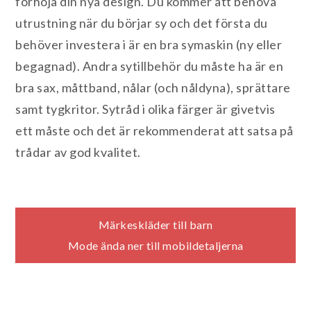
förhöja din nya design. Du kommer att behöva
utrustning när du börjar sy och det första du
behöver investera i är en bra symaskin (ny eller
begagnad). Andra sytillbehör du måste ha är en
bra sax, måttband, nålar (och nåldyna), sprättare
samt tygkritor. Sytråd i olika färger är givetvis
ett måste och det är rekommenderat att satsa på
trådar av god kvalitet.
Inläggsnavigering
Märkeskläder till barn
Mode ända ner till mobildetaljerna