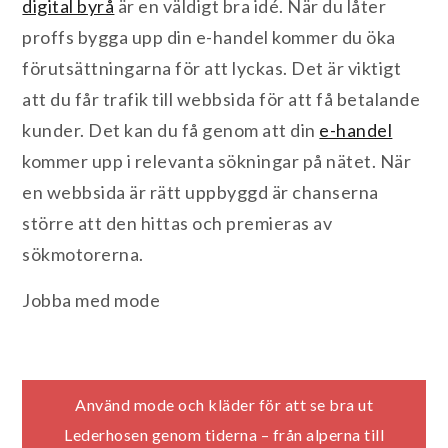
digital byrå
är en väldigt bra idé. När du låter
proffs bygga upp din e-handel kommer du öka
förutsättningarna för att lyckas. Det är viktigt
att du får trafik till webbsida för att få betalande
kunder. Det kan du få genom att din
e-handel
kommer upp i relevanta sökningar på nätet. När
en webbsida är rätt uppbyggd är chanserna
större att den hittas och premieras av
sökmotorerna.
Jobba med mode
Inläggsnavigering
Använd mode och kläder för att se bra ut
Lederhosen genom tiderna – från alperna till